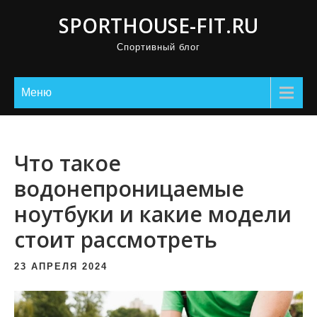
П
SPORTHOUSE-FIT.RU
р
Спортивный блог
о
м
о
Меню
т
а
т
Что такое
ь
водонепроницаемые
к
ноутбуки и какие модели
с
о
стоит рассмотреть
д
е
23 АПРЕЛЯ 2024
р
ж