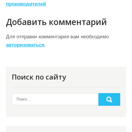
производителей
и
г
Добавить комментарий
а
ц
Для отправки комментария вам необходимо
авторизоваться
.
и
я
п
о
Поиск по сайту
з
а
п
и
с