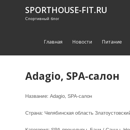
П
SPORTHOUSE-FIT.RU
р
Спортивный блог
о
м
о
Главная
Новости
Питание
т
а
т
ь
Adagio, SPA-салон
к
с
о
Название:
Adagio, SPA-салон
д
е
Страна:
Челябинская область Златоустовский 
р
ж
Категория:
SPA-процедуры, Бани / Сауны, Ног