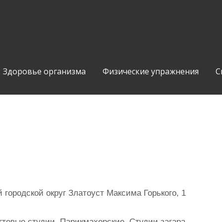
Здоровье организма
Физические упражнения
С
городской округ Златоуст Максима Горького, 1
тевые студии, Парикмахерские, Студии загара,