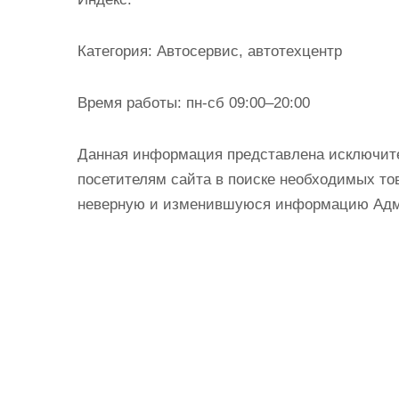
и
м
Категория:
Автосервис, автотехцентр
о
м
Время работы:
пн-сб 09:00–20:00
у
Данная информация представлена исключит
посетителям сайта в поиске необходимых тов
неверную и изменившуюся информацию Админ