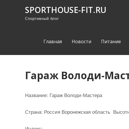
П
SPORTHOUSE-FIT.RU
р
Спортивный блог
о
м
о
Главная
Новости
Питание
т
а
т
ь
Гараж Володи-Мас
к
с
о
Название:
Гараж Володи-Мастера
д
е
Страна:
Россия Воронежская область Высотна
р
ж
Индекс: