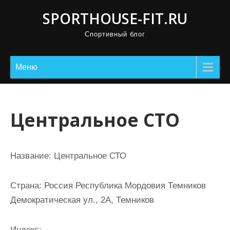
П
SPORTHOUSE-FIT.RU
р
Спортивный блог
о
м
о
Меню
т
а
т
Центральное СТО
ь
к
с
Название:
Центральное СТО
о
д
Страна:
Россия Республика Мордовия Темников
е
Демократическая ул., 2А, Темников
р
ж
Индекс: