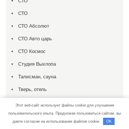
СТО
СТО
СТО Абсолют
СТО Авто царь
СТО Космос
Студия Выхлопа
Талисман, сауна
Тверь, отель
Территория первых, сауна
Этот веб-сайт использует файлы cookie для улучшения
пользовательского опыта. Продолжая пользоваться сайтом, вы
ТехАвтостанция
даете согласие на использование файлов cookie.
OK
ТехАвтостанция