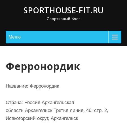
П
SPORTHOUSE-FIT.RU
р
Спортивный блог
о
м
о
Меню
т
а
т
Ферронордик
ь
к
с
Название:
Ферронордик
о
д
Страна:
Россия Архангельская
е
область Архангельск Третья линия, 46, стр. 2,
р
Исакогорский округ, Архангельск
ж