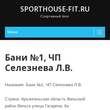
П
SPORTHOUSE-FIT.RU
р
Спортивный блог
о
м
о
Меню
т
а
т
Бани №1, ЧП
ь
Селезнева Л.В.
к
с
о
Название:
Бани №1, ЧП Селезнева Л.В.
д
е
Страна:
Архангельская область Вельский
р
район Вельск улица Гагарина, 6а
ж