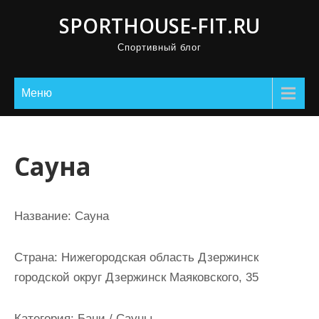
П
SPORTHOUSE-FIT.RU
р
Спортивный блог
о
м
о
Меню
т
а
т
Сауна
ь
к
с
Название:
Сауна
о
д
Страна:
Нижегородская область Дзержинск
е
городской округ Дзержинск Маяковского, 35
р
ж
Категория:
Бани / Сауны