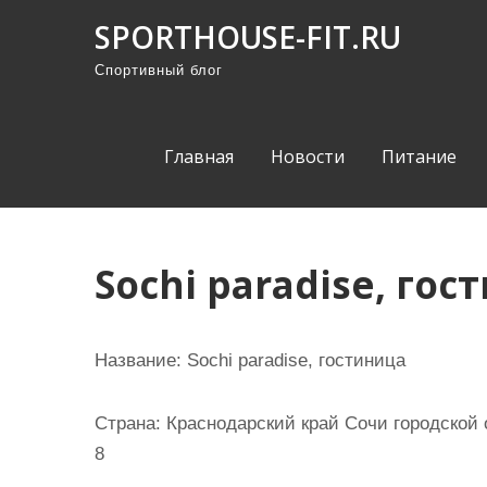
П
SPORTHOUSE-FIT.RU
р
Спортивный блог
о
м
о
Главная
Новости
Питание
т
а
т
ь
Sochi paradise, го
к
с
о
Название:
Sochi paradise, гостиница
д
е
Страна:
Краснодарский край Сочи городской 
р
8
ж