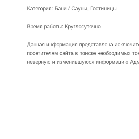
и
Категория:
Бани / Сауны, Гостиницы
м
о
Время работы:
Круглосуточно
м
у
Данная информация представлена исключит
посетителям сайта в поиске необходимых тов
неверную и изменившуюся информацию Админ