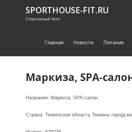
П
SPORTHOUSE-FIT.RU
р
Спортивный блог
о
м
о
Главная
Новости
Питание
т
а
т
ь
Маркиза, SPA-сало
к
с
о
Название:
Маркиза, SPA-салон
д
е
Страна:
Тюменская область Тюмень городской
р
ж
Индекс:
625028