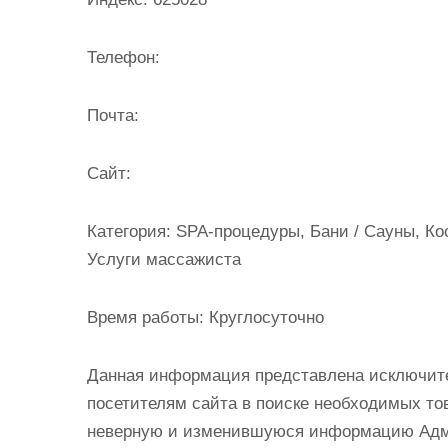
и
м
Телефон:
о
м
Почта:
у
Cайт:
Категория:
SPA-процедуры, Бани / Сауны, К
Услуги массажиста
Время работы:
Круглосуточно
Данная информация представлена исключит
посетителям сайта в поиске необходимых тов
неверную и изменившуюся информацию Админ