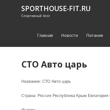
П
SPORTHOUSE-FIT.RU
р
Спортивный блог
о
м
о
Главная
Новости
Питание
т
а
т
ь
СТО Авто царь
к
с
о
Название:
СТО Авто царь
д
е
Страна:
Россия Республика Крым Евпатория п
р
ж
Индекс: