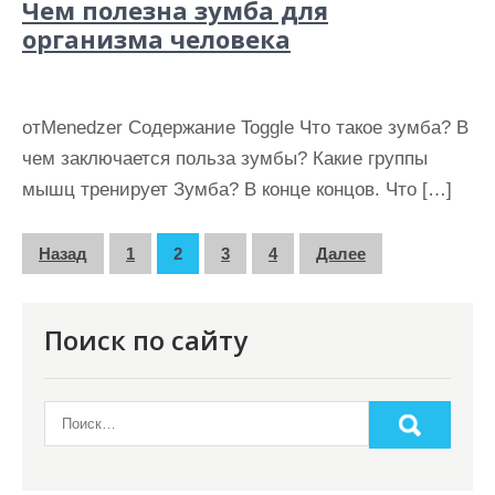
Чем полезна зумба для
организма человека
отMenedzer Содержание Toggle Что такое зумба? В
чем заключается польза зумбы? Какие группы
мышц тренирует Зумба? В конце концов. Что […]
П
Назад
1
2
3
4
Далее
а
г
Поиск по сайту
и
н
а
ц