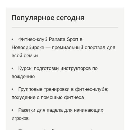
и
я
Популярное сегодня
з
а
Фитнес-клуб Panatta Sport в
п
Новосибирске — премиальный спортзал для
и
всей семьи
с
Курсы подготовки инструкторов по
е
вождению
й
Групповые тренировки в фитнес-клубе:
похудение с помощью фитнеса
Ракетки для падела для начинающих
игроков