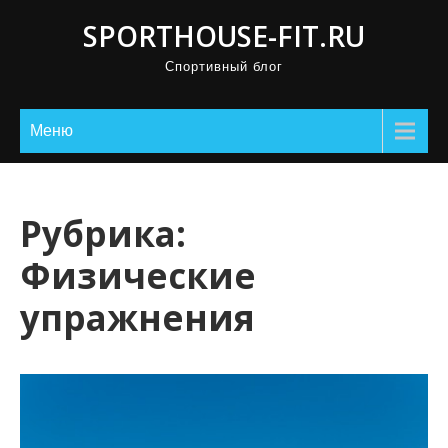
П
SPORTHOUSE-FIT.RU
р
Спортивный блог
о
м
о
Меню
т
а
т
Рубрика:
ь
Физические
к
с
упражнения
о
д
е
р
ж